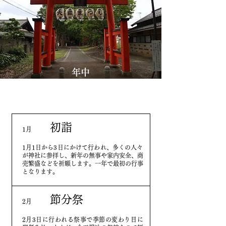
年中
​行事
初詣
1月
1月1日から3日にかけて行われ、多くの人々
が神社に参拝し、新年の無事や家内安全、商
売繁盛などを祈願します。一年で最初の行事
となります。
節分祭
​2月
2月3日に行われる祭事で季節の変わり目に