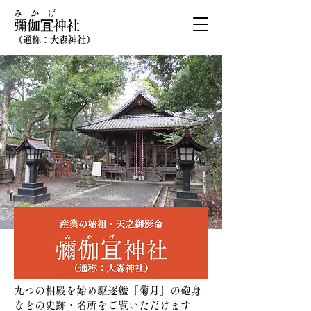
​み か げ
彌伽冝神社
（通称：大森神社）
九つの相殿を始め駆逐艦「菊月」の砲身
などの史跡・名所をご覧いただけます