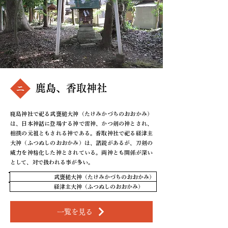
​鹿島、香取神社
鹿島神社で祀る武甕槌大神（たけみかづちのおおかみ）
は、日本神話に登場する神で雷神、かつ剣の神とされ、
相撲の元祖ともされる神である。香取神社で祀る経津主
大神（ふつぬしのおおかみ）は、諸説があるが、刀剣の
威力を神格化した神とされている。両神とも関係が深い
として、対で扱われる事が多い。
相殿神
武甕槌大神（たけみかづちのおおかみ）
相殿神
経津主大神（ふつぬしのおおかみ）
一覧を見る