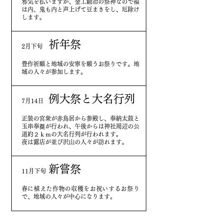
邪気を払いますが、金工鍛冶の祭神なので福
は内、鬼も内と声上げて豆まきをし、厄除け
します。
祈年祭
​2月下旬
豊作祈願と地域の安寧を願うお祭りです。地
域の人々が参加します。
例大祭と大名行列
​7月14日
正装の宮衆が赤鳥居から参殿し、奉納太鼓と
玉串奉奠が行われ、午後からは神社周辺の公
道約２ｋｍの大名行列が行われます。
夜は露店が並び沢山の人々が訪れます。
新嘗祭
​11月下旬
春に植えた作物の収穫をお祝いするお祭り
で、地域の人々が中心になります。