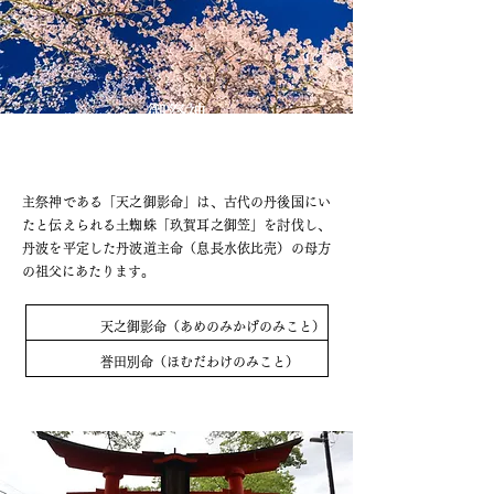
御祭神
主祭神である「天之御影命」は、古代の丹後国にい
たと伝えられる土蜘蛛「玖賀耳之御笠」を討伐し、
丹波を平定した丹波道主命（息長水依比売）の母方
の祖父にあたります。
主祭神
天之御影命（あめのみかげのみこと）
​相殿
誉田別命（ほむだわけのみこと）