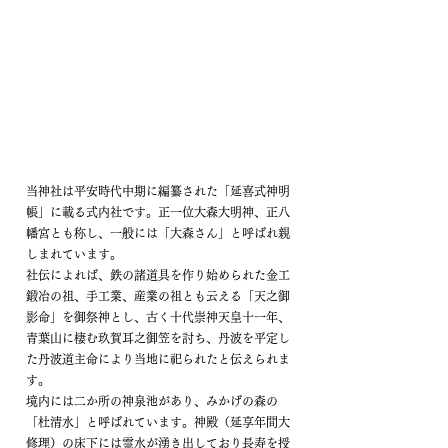
由緒
当神社は平安時代中期に編纂された「延喜式神明
帳」に載る式内社です。正一位大森大明神、正八
幡宮とも称し、一般には「大森さん」と呼ばれ親
しまれています。
社伝によれば、鉄の諸道具を作り始められた金工
鍛冶の祖、手工業、産業の祖とも云える「天之御
影命」を御祭神とし、古く十代崇神天皇十一年、
青葉山に棲む玖賀耳之御笠を討ち、丹波を平定し
た丹波道主命により当地に祀られたと伝えられま
す。
境内には二か所の神泉池があり、みかげの森の
「杜清水」と呼ばれています。神殿（延享年間大
修理）の床下には霊水が湧き出しており長寿を授