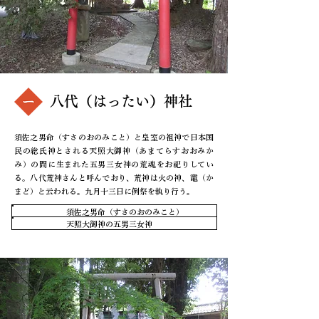
八代（はったい）神社
須佐之男命（すさのおのみこと）と皇室の祖神で日本国
民の総氏神とされる天照大御神（あまてらすおおみか
み）の間に生まれた五男三女神の荒魂をお祀りしてい
る。八代荒神さんと呼んでおり、荒神は火の神、竈（か
まど）と云われる。九月十三日に例祭を執り行う。
相殿神
須佐之男命（すさのおのみこと）
相殿神
天照大御神の五男三女神